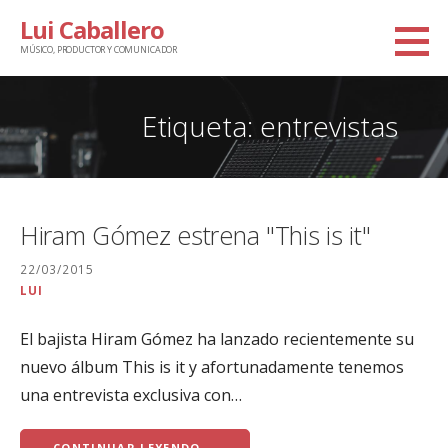
Saltar
Lui Caballero
al
MÚSICO, PRODUCTOR Y COMUNICADOR
contenido
Etiqueta: entrevistas
Hiram Gómez estrena "This is it"
22/03/2015
LUI
El bajista Hiram Gómez ha lanzado recientemente su
nuevo álbum This is it y afortunadamente tenemos
una entrevista exclusiva con…
CONTINUAR LEYENDO →