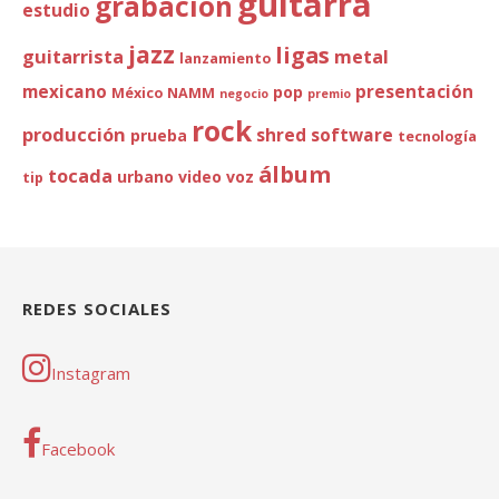
guitarra
grabación
estudio
jazz
ligas
guitarrista
metal
lanzamiento
mexicano
presentación
pop
México
NAMM
negocio
premio
rock
producción
shred
software
prueba
tecnología
álbum
tocada
urbano
video
voz
tip
REDES SOCIALES
Instagram
Facebook