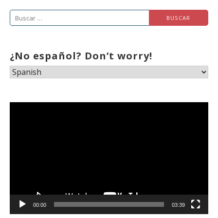
de
Buscar:
Entrada
¿No español? Don’t worry!
Reproductor
de
vídeo
00:00
03:39