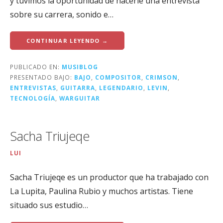
y tuvimos la oportunidad de hacerle una entrevista
sobre su carrera, sonido e…
CONTINUAR LEYENDO →
PUBLICADO EN:
MUSIBLOG
PRESENTADO BAJO:
BAJO
,
COMPOSITOR
,
CRIMSON
,
ENTREVISTAS
,
GUITARRA
,
LEGENDARIO
,
LEVIN
,
TECNOLOGÍA
,
WARGUITAR
Sacha Triujeqe
LUI
Sacha Triujeqe es un productor que ha trabajado con
La Lupita, Paulina Rubio y muchos artistas. Tiene
situado sus estudio…