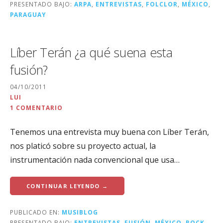
PRESENTADO BAJO:
ARPA
,
ENTREVISTAS
,
FOLCLOR
,
MÉXICO
,
PARAGUAY
Líber Terán ¿a qué suena esta
fusión?
04/10/2011
LUI
1 COMENTARIO
Tenemos una entrevista muy buena con Líber Terán,
nos platicó sobre su proyecto actual, la
instrumentación nada convencional que usa…
CONTINUAR LEYENDO →
PUBLICADO EN:
MUSIBLOG
PRESENTADO BAJO:
ENTREVISTAS
,
FUSIÓN
,
MÉXICO
,
ROCK