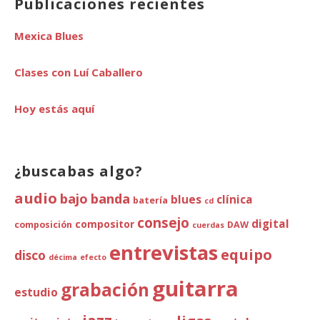
Publicaciones recientes
Mexica Blues
Clases con Luí Caballero
Hoy estás aquí
¿buscabas algo?
audio
bajo
banda
blues
clínica
batería
cd
consejo
digital
compositor
composición
DAW
cuerdas
entrevistas
equipo
disco
décima
efecto
guitarra
grabación
estudio