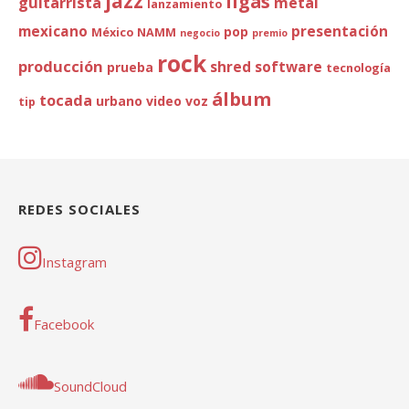
jazz
ligas
guitarrista
metal
lanzamiento
mexicano
presentación
pop
México
NAMM
negocio
premio
rock
producción
shred
software
prueba
tecnología
álbum
tocada
urbano
video
voz
tip
REDES SOCIALES
Instagram
Facebook
SoundCloud