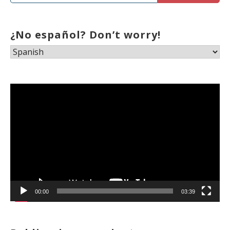
¿No español? Don’t worry!
Reproductor
de
vídeo
00:00
03:39