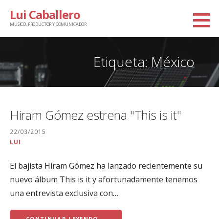
Saltar
Lui Caballero
al
MÚSICO, PRODUCTOR Y COMUNICADOR
contenido
Etiqueta: México
Hiram Gómez estrena "This is it"
22/03/2015
LUI
El bajista Hiram Gómez ha lanzado recientemente su
nuevo álbum This is it y afortunadamente tenemos
una entrevista exclusiva con…
CONTINUAR LEYENDO →