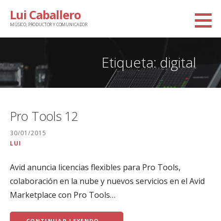
Saltar
Lui Caballero
al
MÚSICO, PRODUCTOR Y COMUNICADOR
contenido
Etiqueta: digital
Pro Tools 12
30/01/2015
LUI
Avid anuncia licencias flexibles para Pro Tools,
colaboración en la nube y nuevos servicios en el Avid
Marketplace con Pro Tools…
CONTINUAR LEYENDO →