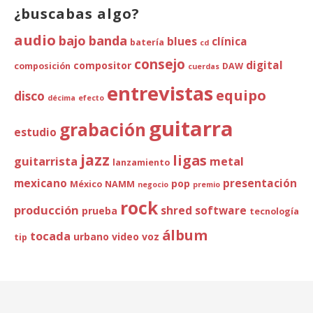
¿buscabas algo?
audio
bajo
banda
blues
clínica
batería
cd
consejo
digital
compositor
composición
DAW
cuerdas
entrevistas
equipo
disco
décima
efecto
guitarra
grabación
estudio
jazz
ligas
guitarrista
metal
lanzamiento
mexicano
presentación
pop
México
NAMM
negocio
premio
rock
producción
shred
software
prueba
tecnología
álbum
tocada
urbano
video
voz
tip