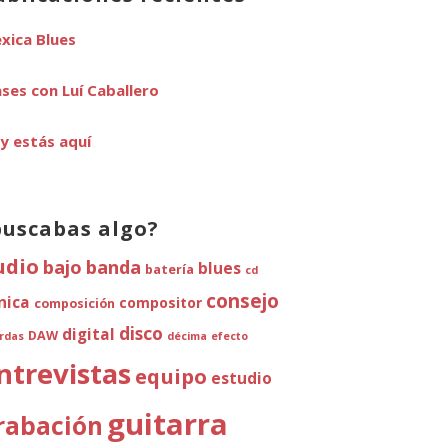
xica Blues
ases con Luí Caballero
y estás aquí
buscabas algo?
udio
bajo
banda
blues
batería
cd
consejo
ínica
compositor
composición
disco
digital
DAW
rdas
décima
efecto
ntrevistas
equipo
estudio
guitarra
rabación