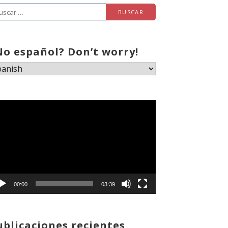
scar:
No español? Don’t worry!
productor
deo
00:00
03:39
ublicaciones recientes