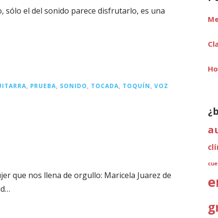
 sólo el del sonido parece disfrutarlo, es una
Me
Cl
Ho
UITARRA
,
PRUEBA
,
SONIDO
,
TOCADA
,
TOQUÍN
,
VOZ
¿
a
cl
cue
r que nos llena de orgullo: Maricela Juarez de
e
ad…
g