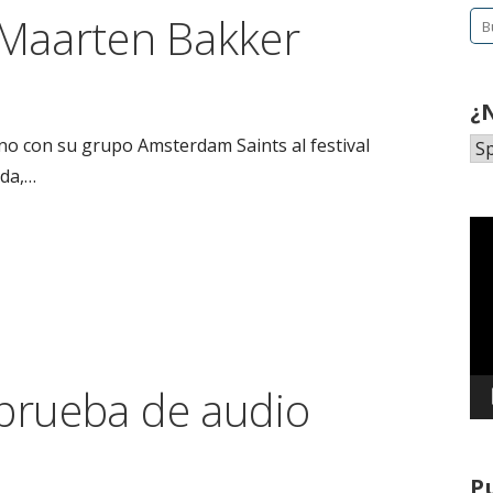
Maarten Bakker
Bu
¿
o con su grupo Amsterdam Saints al festival
nda,…
Re
de
ví
 prueba de audio
P