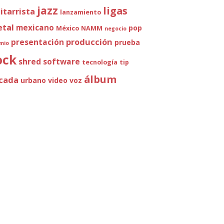
jazz
ligas
itarrista
lanzamiento
tal
mexicano
pop
México
NAMM
negocio
producción
presentación
prueba
mio
ock
shred
software
tecnología
tip
álbum
cada
urbano
video
voz