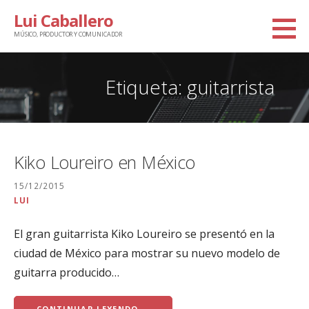
Saltar
Lui Caballero
al
MÚSICO, PRODUCTOR Y COMUNICADOR
contenido
Etiqueta: guitarrista
Kiko Loureiro en México
15/12/2015
LUI
El gran guitarrista Kiko Loureiro se presentó en la
ciudad de México para mostrar su nuevo modelo de
guitarra producido…
CONTINUAR LEYENDO →