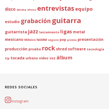
entrevistas
equipo
disco
décima
efecto
guitarra
grabación
estudio
jazz
ligas
guitarrista
metal
lanzamiento
mexicano
presentación
pop
México
NAMM
negocio
premio
rock
producción
shred
software
prueba
tecnología
álbum
tocada
urbano
video
voz
tip
REDES SOCIALES
Instagram