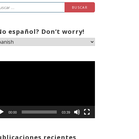
scar:
No español? Don’t worry!
productor
deo
00:00
03:39
ublicaciones recientes