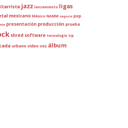
jazz
ligas
itarrista
lanzamiento
tal
mexicano
pop
México
NAMM
negocio
producción
presentación
prueba
mio
ock
shred
software
tecnología
tip
álbum
cada
urbano
video
voz