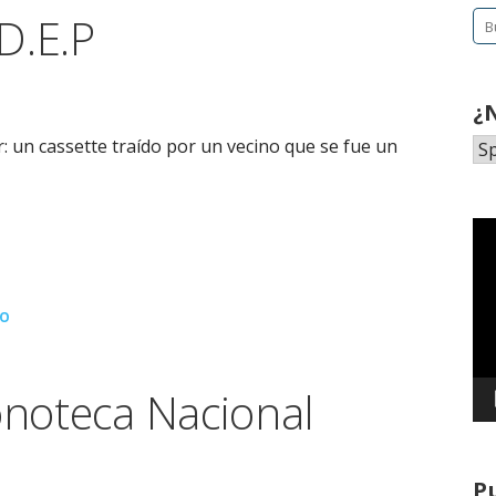
D.E.P
Bu
¿
 un cassette traído por un vecino que se fue un
Re
de
ví
NO
onoteca Nacional
P