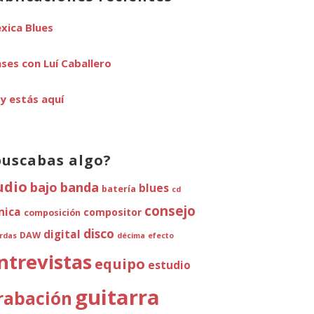
xica Blues
ases con Luí Caballero
y estás aquí
buscabas algo?
udio
bajo
banda
blues
batería
cd
consejo
ínica
compositor
composición
disco
digital
DAW
rdas
décima
efecto
ntrevistas
equipo
estudio
guitarra
rabación