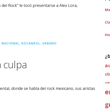
s del Rock” le tocó presentarse a Alex Lora,
Me
Cl
Ho
,
NACIONAL
,
ROCANROL
,
URBANO
¿
a culpa
a
cl
cue
tal, donde se habla del rock mexicano, sus aristas
e
g