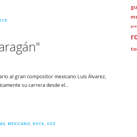
gu
me
OCK
pre
r
Haragán"
to
io al gran compositor mexicano Luis Álvarez,
icamente su carrera desde el…
TAS
,
MEXICANO
,
ROCK
,
VOZ