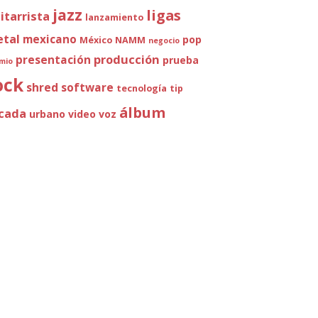
jazz
ligas
itarrista
lanzamiento
tal
mexicano
pop
México
NAMM
negocio
producción
presentación
prueba
mio
ock
shred
software
tecnología
tip
álbum
cada
urbano
video
voz