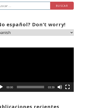
scar:
No español? Don’t worry!
productor
deo
00:00
03:39
ublicaciones recientes