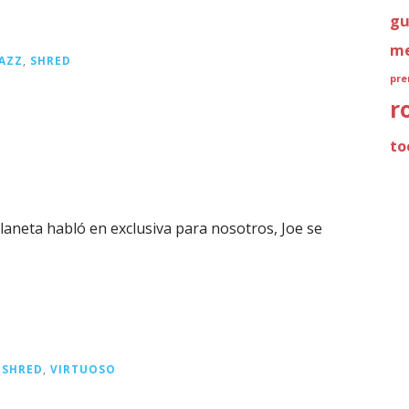
gu
me
JAZZ
,
SHRED
pre
r
to
planeta habló en exclusiva para nosotros, Joe se
,
SHRED
,
VIRTUOSO