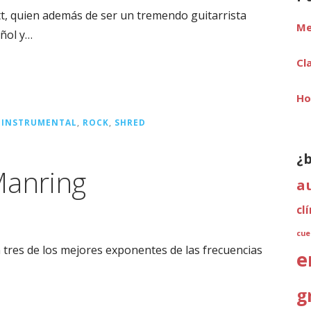
t, quien además de ser un tremendo guitarrista
Me
ñol y…
Cl
Ho
,
INSTRUMENTAL
,
ROCK
,
SHRED
¿
Manring
a
cl
cue
on tres de los mejores exponentes de las frecuencias
e
g