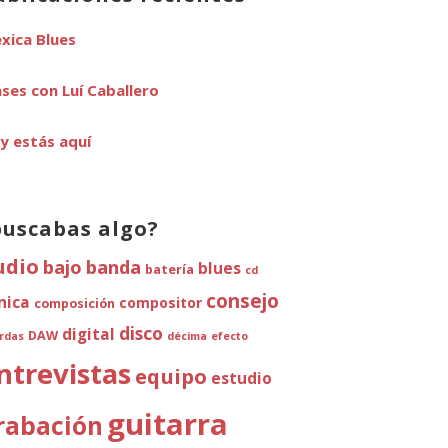
xica Blues
ases con Luí Caballero
y estás aquí
buscabas algo?
udio
bajo
banda
blues
batería
cd
consejo
ínica
compositor
composición
disco
digital
DAW
rdas
décima
efecto
ntrevistas
equipo
estudio
guitarra
rabación