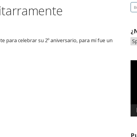
itarramente
Bu
¿
e para celebrar su 2º aniversario, para mí fue un
Re
de
ví
P