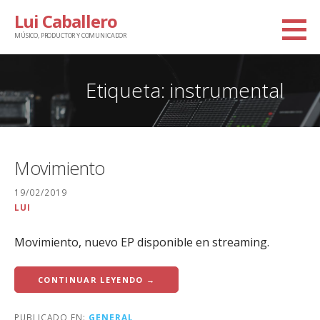
Saltar
Lui Caballero
al
MÚSICO, PRODUCTOR Y COMUNICADOR
contenido
Etiqueta: instrumental
Movimiento
19/02/2019
LUI
Movimiento, nuevo EP disponible en streaming.
CONTINUAR LEYENDO →
PUBLICADO EN:
GENERAL