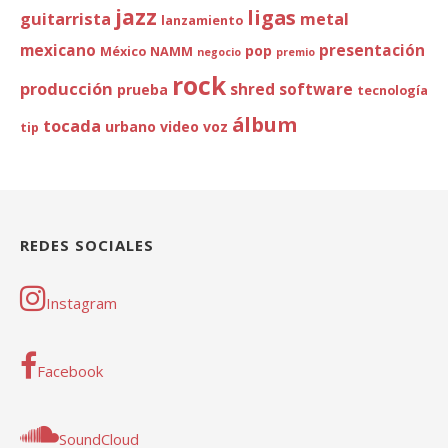
jazz
ligas
guitarrista
metal
lanzamiento
mexicano
presentación
pop
México
NAMM
negocio
premio
rock
producción
shred
software
prueba
tecnología
álbum
tocada
urbano
video
voz
tip
REDES SOCIALES
Instagram
Facebook
SoundCloud