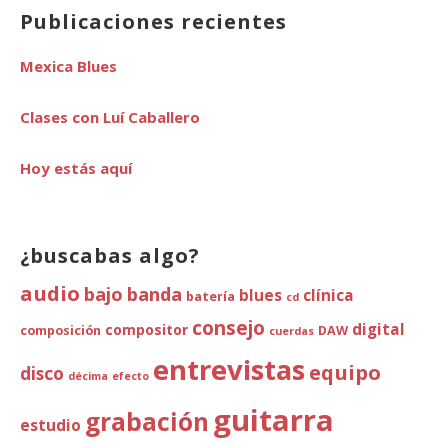
Publicaciones recientes
Mexica Blues
Clases con Luí Caballero
Hoy estás aquí
¿buscabas algo?
audio
bajo
banda
blues
clínica
batería
cd
consejo
digital
compositor
composición
DAW
cuerdas
entrevistas
equipo
disco
décima
efecto
guitarra
grabación
estudio