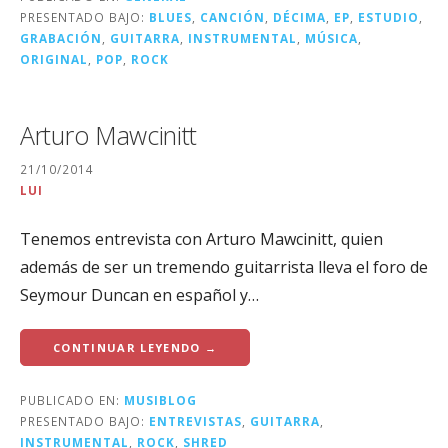
PRESENTADO BAJO:
BLUES
,
CANCIÓN
,
DÉCIMA
,
EP
,
ESTUDIO
,
GRABACIÓN
,
GUITARRA
,
INSTRUMENTAL
,
MÚSICA
,
ORIGINAL
,
POP
,
ROCK
Arturo Mawcinitt
21/10/2014
LUI
Tenemos entrevista con Arturo Mawcinitt, quien
además de ser un tremendo guitarrista lleva el foro de
Seymour Duncan en español y…
CONTINUAR LEYENDO →
PUBLICADO EN:
MUSIBLOG
PRESENTADO BAJO:
ENTREVISTAS
,
GUITARRA
,
INSTRUMENTAL
,
ROCK
,
SHRED