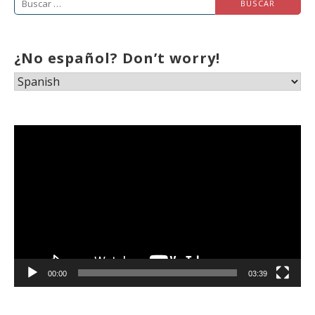
Buscar:
¿No español? Don’t worry!
Reproductor
de
vídeo
00:00
03:39