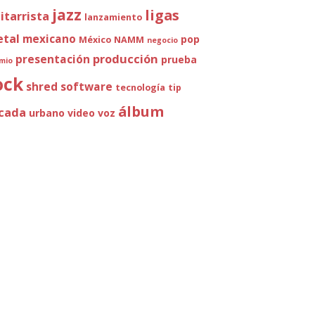
jazz
ligas
itarrista
lanzamiento
tal
mexicano
pop
México
NAMM
negocio
producción
presentación
prueba
mio
ock
shred
software
tecnología
tip
álbum
cada
urbano
video
voz