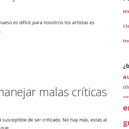
Me
eso es difícil; para nosotros los artistas es
Cl
…
Ho
¿
a
anejar malas críticas
cl
cue
e
susceptible de ser criticado. No hay más, estás al
g
 que…