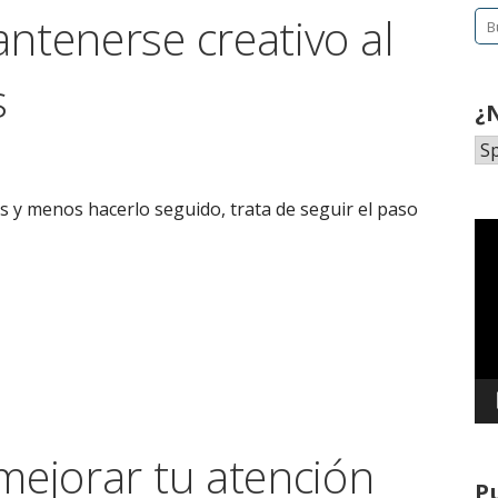
ntenerse creativo al
Bu
s
¿
s y menos hacerlo seguido, trata de seguir el paso
Re
de
ví
mejorar tu atención
P