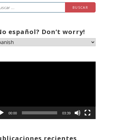
scar:
No español? Don’t worry!
productor
deo
00:00
03:39
ublicaciones recientes