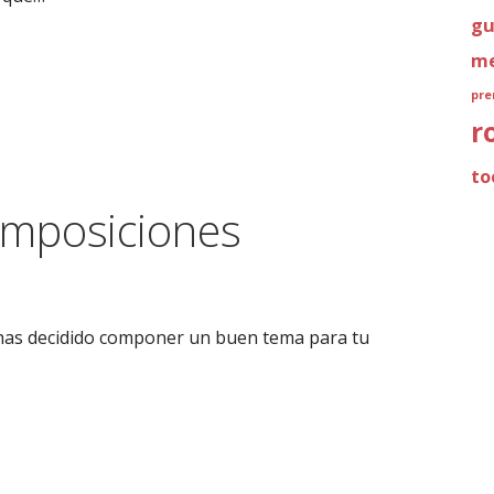
gu
me
pre
r
to
composiciones
e has decidido componer un buen tema para tu