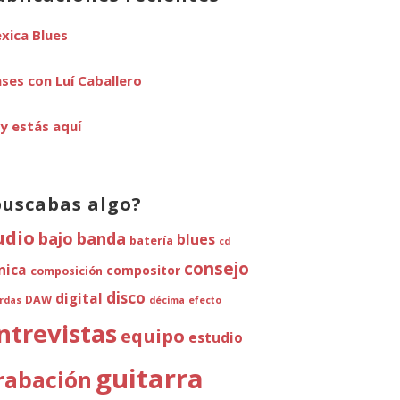
xica Blues
ases con Luí Caballero
y estás aquí
buscabas algo?
udio
bajo
banda
blues
batería
cd
consejo
ínica
compositor
composición
disco
digital
DAW
rdas
décima
efecto
ntrevistas
equipo
estudio
guitarra
rabación