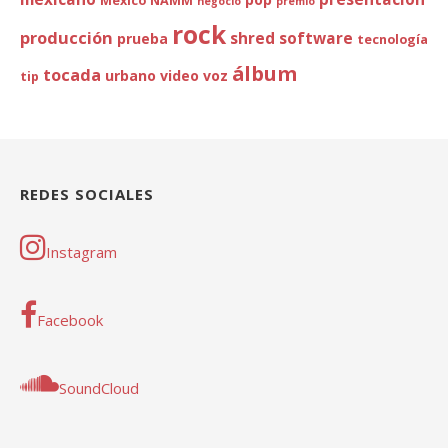
México
NAMM
negocio
premio
rock
producción
shred
software
prueba
tecnología
álbum
tocada
urbano
video
voz
tip
REDES SOCIALES
Instagram
Facebook
SoundCloud