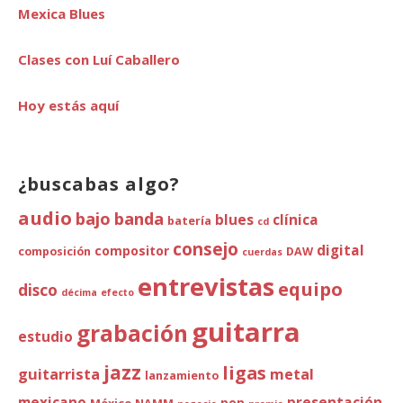
Mexica Blues
Clases con Luí Caballero
Hoy estás aquí
¿buscabas algo?
audio
bajo
banda
blues
clínica
batería
cd
consejo
digital
compositor
composición
DAW
cuerdas
entrevistas
equipo
disco
décima
efecto
guitarra
grabación
estudio
jazz
ligas
guitarrista
metal
lanzamiento
mexicano
presentación
pop