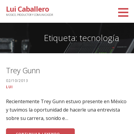
Saltar
Lui Caballero
al
MÚSICO, PRODUCTOR Y COMUNICADOR
contenido
Etiqueta: tecnología
Trey Gunn
02/10/2013
LUI
Recientemente Trey Gunn estuvo presente en México
y tuvimos la oportunidad de hacerle una entrevista
sobre su carrera, sonido e…
CONTINUAR LEYENDO →