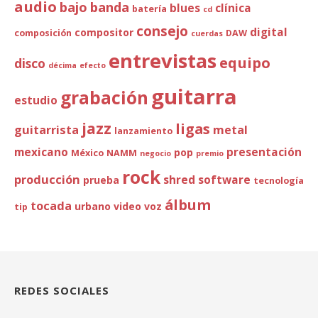
audio
bajo
banda
blues
clínica
batería
cd
consejo
digital
compositor
composición
DAW
cuerdas
entrevistas
equipo
disco
décima
efecto
guitarra
grabación
estudio
jazz
ligas
guitarrista
metal
lanzamiento
mexicano
presentación
pop
México
NAMM
negocio
premio
rock
producción
shred
software
prueba
tecnología
álbum
tocada
urbano
video
voz
tip
REDES SOCIALES