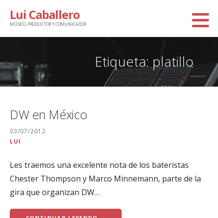
Saltar
Lui Caballero
al
MÚSICO, PRODUCTOR Y COMUNICADOR
contenido
Etiqueta: platillo
DW en México
03/07/2012
LUI
Les traemos una excelente nota de los bateristas
Chester Thompson y Marco Minnemann, parte de la
gira que organizan DW…
CONTINUAR LEYENDO →