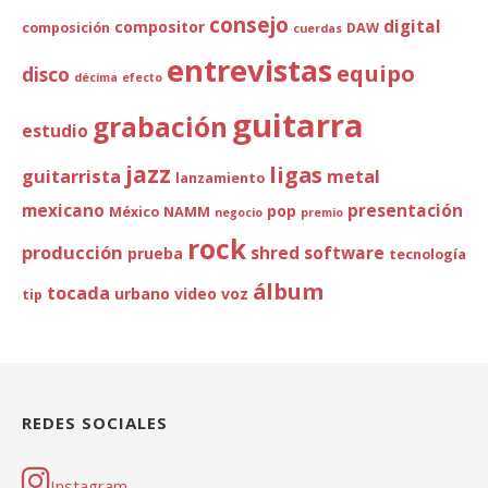
consejo
digital
compositor
composición
DAW
cuerdas
entrevistas
equipo
disco
décima
efecto
guitarra
grabación
estudio
jazz
ligas
guitarrista
metal
lanzamiento
mexicano
presentación
pop
México
NAMM
negocio
premio
rock
producción
shred
software
prueba
tecnología
álbum
tocada
urbano
video
voz
tip
REDES SOCIALES
Instagram