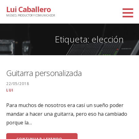
Saltar
Lui Caballero
al
MÚSICO, PRODUCTOR Y COMUNICADOR
contenido
Etiqueta: elección
Guitarra personalizada
22/05/2018
LUI
Para muchos de nosotros era casi un sueño poder
mandar a hacer una guitarra, pero eso ha cambiado
porque la…
CONTINUAR LEYENDO →