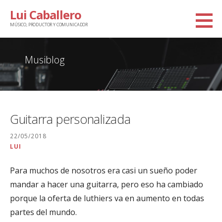
Saltar
Lui Caballero
al
MÚSICO, PRODUCTOR Y COMUNICADOR
contenido
Musiblog
Guitarra personalizada
22/05/2018
LUI
Para muchos de nosotros era casi un sueño poder
mandar a hacer una guitarra, pero eso ha cambiado
porque la oferta de luthiers va en aumento en todas
partes del mundo.