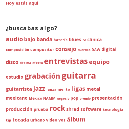
Hoy estás aquí
¿buscabas algo?
audio
bajo
banda
blues
clínica
batería
cd
consejo
digital
compositor
composición
DAW
cuerdas
entrevistas
equipo
disco
décima
efecto
guitarra
grabación
estudio
jazz
ligas
guitarrista
metal
lanzamiento
mexicano
presentación
pop
México
NAMM
negocio
premio
rock
producción
shred
software
prueba
tecnología
álbum
tocada
urbano
video
voz
tip