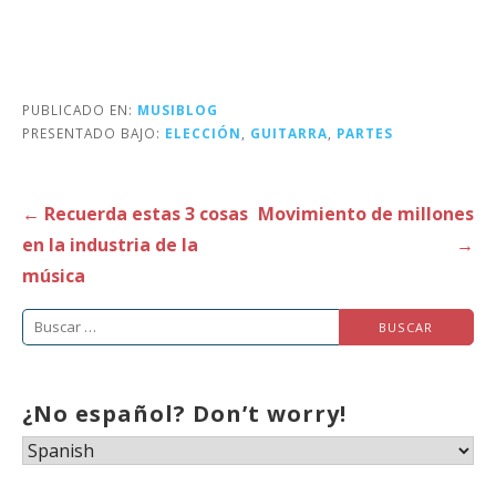
PUBLICADO EN:
MUSIBLOG
PRESENTADO BAJO:
ELECCIÓN
,
GUITARRA
,
PARTES
Navegación
← Recuerda estas 3 cosas
Movimiento de millones
de
en la industria de la
→
entradas
música
Buscar:
¿No español? Don’t worry!