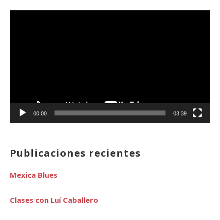
Reproductor
de
vídeo
00:00
03:39
Publicaciones recientes
Mexica Blues
Clases con Luí Caballero