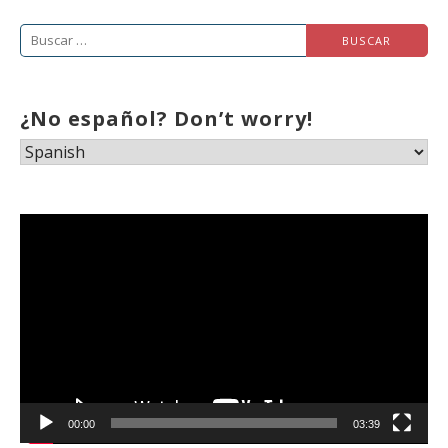
Buscar:
¿No español? Don’t worry!
Reproductor
de
vídeo
00:00
03:39