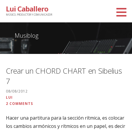
Saltar
Lui Caballero
al
MÚSICO, PRODUCTOR Y COMUNICADOR
contenido
Musiblog
Crear un CHORD CHART en Sibelius
7
08/08/2012
LUI
2 COMMENTS
Hacer una partitura para la sección rítmica, es colocar
los cambios armónicos y rítmicos en un papel, es decir