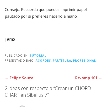
Consejo: Recuerda que puedes imprimir papel
pautado por si prefieres hacerlo a mano.
|
amx
PUBLICADO EN:
TUTORIAL
PRESENTADO BAJO:
ACORDES
,
PARTITURA
,
PROFESIONAL
Navegación
← Felipe Souza
Re-amp 101 →
de
2 ideas con respecto a
“Crear un CHORD
entradas
CHART en Sibelius 7”