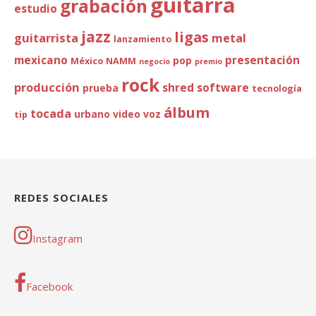
guitarra
grabación
estudio
jazz
ligas
guitarrista
metal
lanzamiento
mexicano
presentación
pop
México
NAMM
negocio
premio
rock
producción
shred
software
prueba
tecnología
álbum
tocada
urbano
video
voz
tip
REDES SOCIALES
Instagram
Facebook