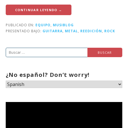
CONTINUAR LEYENDO →
PUBLICADO EN:
EQUIPO
,
MUSIBLOG
PRESENTADO BAJO:
GUITARRA
,
METAL
,
REEDICIÓN
,
ROCK
Buscar:
¿No español? Don’t worry!
Reproductor
de
vídeo