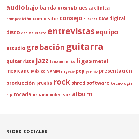
audio
bajo
banda
blues
clínica
batería
cd
consejo
digital
compositor
composición
DAW
cuerdas
entrevistas
equipo
disco
décima
efecto
guitarra
grabación
estudio
jazz
ligas
guitarrista
metal
lanzamiento
mexicano
presentación
pop
México
NAMM
negocio
premio
rock
producción
shred
software
prueba
tecnología
álbum
tocada
urbano
video
voz
tip
REDES SOCIALES