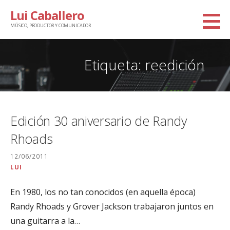
Saltar
Lui Caballero
al
MÚSICO, PRODUCTOR Y COMUNICADOR
contenido
Etiqueta: reedición
Edición 30 aniversario de Randy
Rhoads
12/06/2011
LUI
En 1980, los no tan conocidos (en aquella época)
Randy Rhoads y Grover Jackson trabajaron juntos en
una guitarra a la…