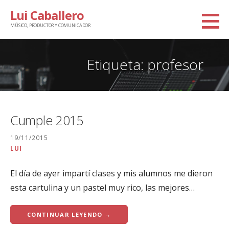
Saltar
Lui Caballero
al
MÚSICO, PRODUCTOR Y COMUNICADOR
contenido
Etiqueta: profesor
Cumple 2015
19/11/2015
LUI
El día de ayer impartí clases y mis alumnos me dieron
esta cartulina y un pastel muy rico, las mejores…
CONTINUAR LEYENDO →