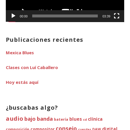
00:00
03:39
Publicaciones recientes
Mexica Blues
Clases con Luí Caballero
Hoy estás aquí
¿buscabas algo?
audio
bajo
banda
blues
clínica
batería
cd
consejo
digital
compositor
composición
DAW
cuerdas