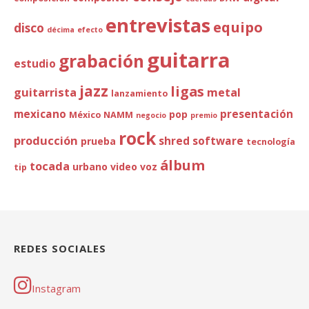
entrevistas
equipo
disco
décima
efecto
guitarra
grabación
estudio
jazz
ligas
guitarrista
metal
lanzamiento
mexicano
presentación
pop
México
NAMM
negocio
premio
rock
producción
shred
software
prueba
tecnología
álbum
tocada
urbano
video
voz
tip
REDES SOCIALES
Instagram