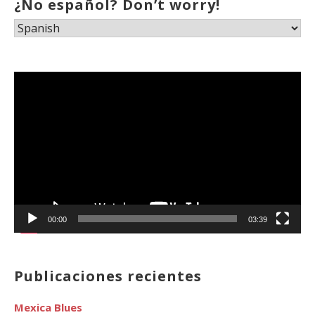
¿No español? Don’t worry!
Reproductor
de
vídeo
00:00
03:39
Publicaciones recientes
Mexica Blues