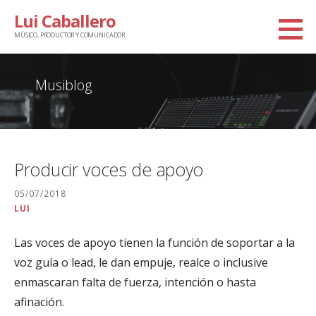
Saltar
Lui Caballero
al
MÚSICO, PRODUCTOR Y COMUNICADOR
contenido
Musiblog
Producir voces de apoyo
05/07/2018
LUI
Las voces de apoyo tienen la función de soportar a la
voz guía o lead, le dan empuje, realce o inclusive
enmascaran falta de fuerza, intención o hasta
afinación.