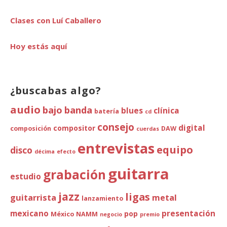
Clases con Luí Caballero
Hoy estás aquí
¿buscabas algo?
audio
bajo
banda
blues
clínica
batería
cd
consejo
digital
compositor
composición
DAW
cuerdas
entrevistas
equipo
disco
décima
efecto
guitarra
grabación
estudio
jazz
ligas
guitarrista
metal
lanzamiento
mexicano
presentación
pop
México
NAMM
negocio
premio