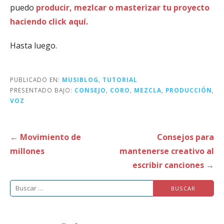
puedo
producir, mezlcar o masterizar tu proyecto
haciendo click aquí.
Hasta luego.
PUBLICADO EN:
MUSIBLOG
,
TUTORIAL
PRESENTADO BAJO:
CONSEJO
,
CORO
,
MEZCLA
,
PRODUCCIÓN
,
VOZ
Navegación
← Movimiento de
Consejos para
de
millones
mantenerse creativo al
entradas
escribir canciones →
Buscar: