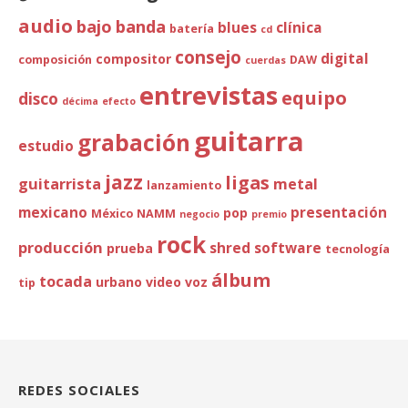
audio
bajo
banda
blues
clínica
batería
cd
consejo
digital
compositor
composición
DAW
cuerdas
entrevistas
equipo
disco
décima
efecto
guitarra
grabación
estudio
jazz
ligas
guitarrista
metal
lanzamiento
mexicano
presentación
pop
México
NAMM
negocio
premio
rock
producción
shred
software
prueba
tecnología
álbum
tocada
urbano
video
voz
tip
REDES SOCIALES