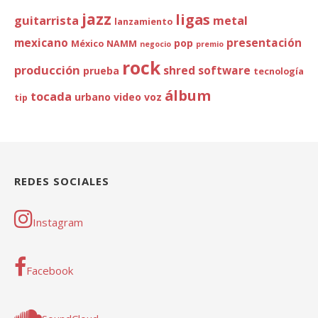
jazz
ligas
guitarrista
metal
lanzamiento
mexicano
presentación
pop
México
NAMM
negocio
premio
rock
producción
shred
software
prueba
tecnología
álbum
tocada
urbano
video
voz
tip
REDES SOCIALES
Instagram
Facebook