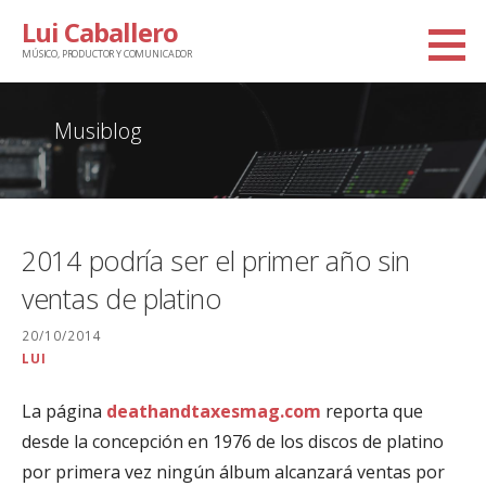
Saltar
Lui Caballero
al
MÚSICO, PRODUCTOR Y COMUNICADOR
contenido
Musiblog
2014 podría ser el primer año sin
ventas de platino
20/10/2014
LUI
La página
deathandtaxesmag.com
reporta que
desde la concepción en 1976 de los discos de platino
por primera vez ningún álbum alcanzará ventas por