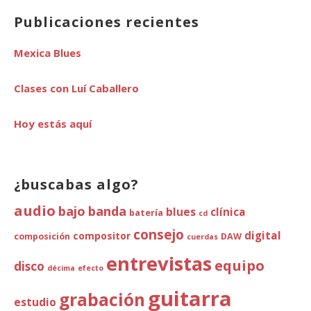
Publicaciones recientes
Mexica Blues
Clases con Luí Caballero
Hoy estás aquí
¿buscabas algo?
audio
bajo
banda
blues
clínica
batería
cd
consejo
digital
compositor
composición
DAW
cuerdas
entrevistas
equipo
disco
décima
efecto
guitarra
grabación
estudio