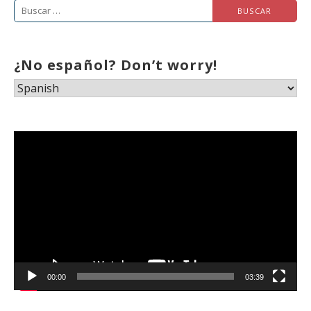
Buscar:
¿No español? Don’t worry!
Reproductor
de
vídeo
00:00
03:39