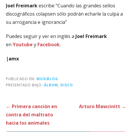
Joel Freimark
escribe “Cuando las grandes sellos
discográficos colapsen sólo podrán echarle la culpa a
su arrogancia e ignorancia”
Puedes seguir y ver en inglés a
Joel Freimark
en
Youtube
y
Facebook
.
|amx
PUBLICADO EN:
MUSIBLOG
PRESENTADO BAJO:
ÁLBUM
,
DISCO
Navegación
← Primera canción en
Arturo Mawcinitt →
de
contra del maltrato
entradas
hacia los animales