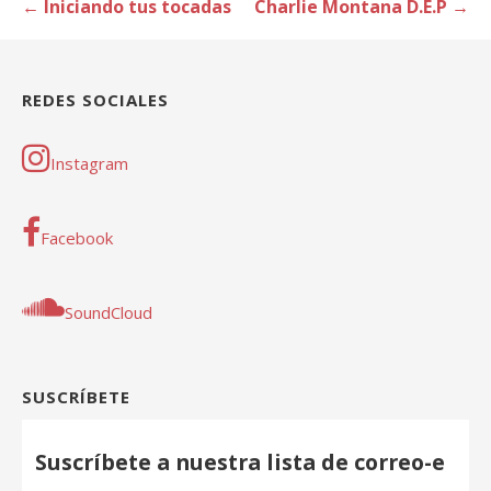
Navegación
← Iniciando tus tocadas
Charlie Montana D.E.P →
de
entradas
REDES SOCIALES
Instagram
Facebook
SoundCloud
SUSCRÍBETE
Suscríbete a nuestra lista de correo-e