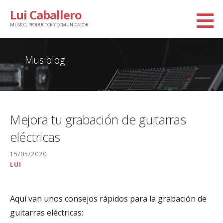
Saltar
Lui Caballero
al
MÚSICO, PRODUCTOR Y COMUNICADOR
contenido
Musiblog
Mejora tu grabación de guitarras
eléctricas
15/05/2020
LUI
Aquí van unos consejos rápidos para la grabación de
guitarras eléctricas: